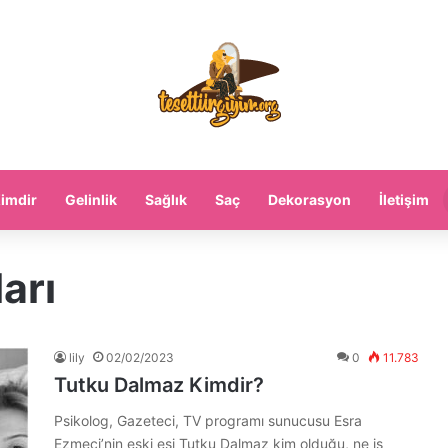
imdir
Gelinlik
Sağlık
Saç
Dekorasyon
İletişim
arı
lily
02/02/2023
0
11.783
Tutku Dalmaz Kimdir?
Psikolog, Gazeteci, TV programı sunucusu Esra
Ezmeci’nin eski eşi Tutku Dalmaz kim olduğu, ne iş