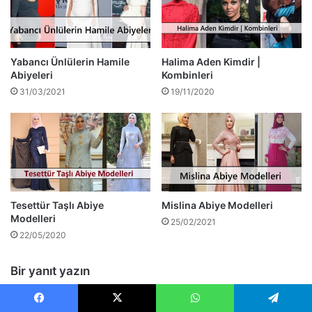
Yabancı Ünlülerin Hamile
Halima Aden Kimdir |
Abiyeleri
Kombinleri
31/03/2021
19/11/2020
Tesettür Taşlı Abiye
Mislina Abiye Modelleri
Modelleri
25/02/2021
22/05/2020
Bir yanıt yazın
Facebook
X
WhatsApp
Telegram