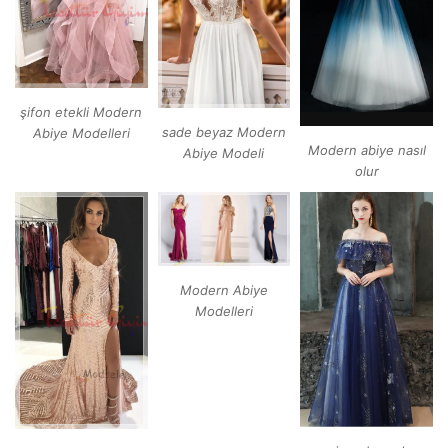
şifon etekli Modern
sade beyaz Modern
Abiye Modelleri
Modern abiye nasıl
Abiye Modeli
olur
Modern Abiye
Modelleri