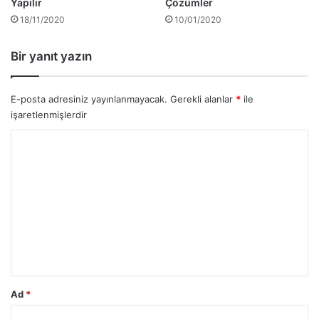
Yapılır
Çözümler
18/11/2020
10/01/2020
Bir yanıt yazın
E-posta adresiniz yayınlanmayacak.
Gerekli alanlar
*
ile
işaretlenmişlerdir
Y
o
r
u
m
*
Ad
*