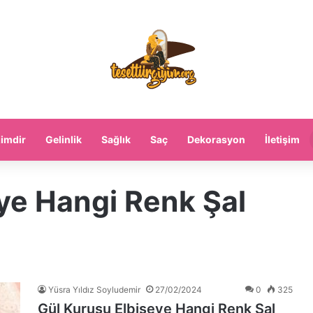
imdir
Gelinlik
Sağlık
Saç
Dekorasyon
İletişim
ye Hangi Renk Şal
Yüsra Yıldız Soyludemir
27/02/2024
0
325
Gül Kurusu Elbiseye Hangi Renk Şal