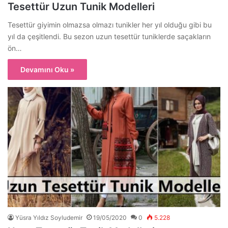
Tesettür Uzun Tunik Modelleri
Tesettür giyimin olmazsa olmazı tunikler her yıl olduğu gibi bu
yıl da çeşitlendi. Bu sezon uzun tesettür tuniklerde saçakların
ön…
Devamını Oku »
Yüsra Yıldız Soyludemir
19/05/2020
0
5.228