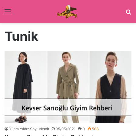
Menü
Ar
Tunik
Yüsra Yıldız Soyludemir
05/05/2021
0
508