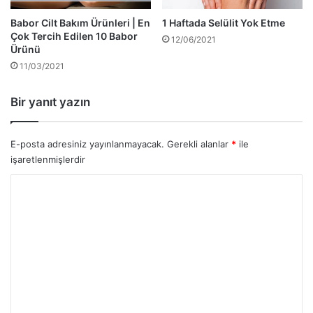
Babor Cilt Bakım Ürünleri | En
1 Haftada Selülit Yok Etme
Çok Tercih Edilen 10 Babor
12/06/2021
Ürünü
11/03/2021
Bir yanıt yazın
E-posta adresiniz yayınlanmayacak.
Gerekli alanlar
*
ile
işaretlenmişlerdir
Y
o
r
u
m
*