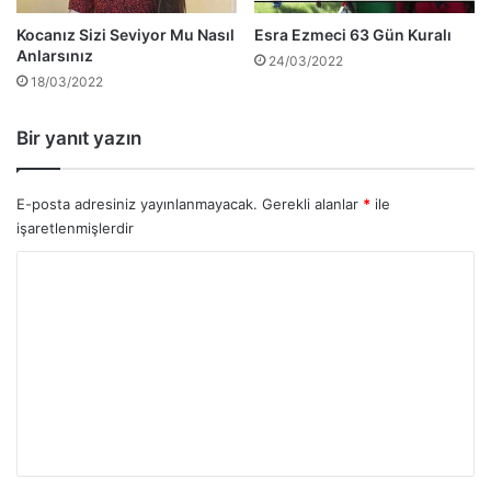
Kocanız Sizi Seviyor Mu Nasıl
Esra Ezmeci 63 Gün Kuralı
Anlarsınız
24/03/2022
18/03/2022
Bir yanıt yazın
E-posta adresiniz yayınlanmayacak.
Gerekli alanlar
*
ile
işaretlenmişlerdir
Y
o
r
u
m
*