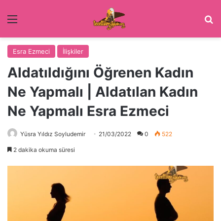
Menü
Ar
Esra Ezmeci
İlişkiler
Aldatıldığını Öğrenen Kadın
Ne Yapmalı | Aldatılan Kadın
Ne Yapmalı Esra Ezmeci
Yüsra Yıldız Soyludemir
21/03/2022
0
522
2 dakika okuma süresi