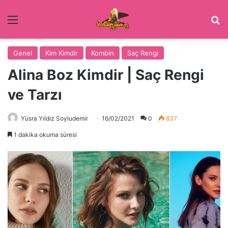
Menü
Ar
Genel
Kim Kimdir
Kombin
Saç Rengi
Alina Boz Kimdir | Saç Rengi
ve Tarzı
Yüsra Yıldız Soyludemir
16/02/2021
0
837
1 dakika okuma süresi