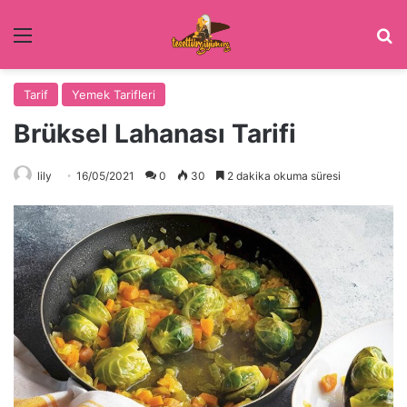
Menü
Ar
Tarif
Yemek Tarifleri
Brüksel Lahanası Tarifi
lily
16/05/2021
0
30
2 dakika okuma süresi