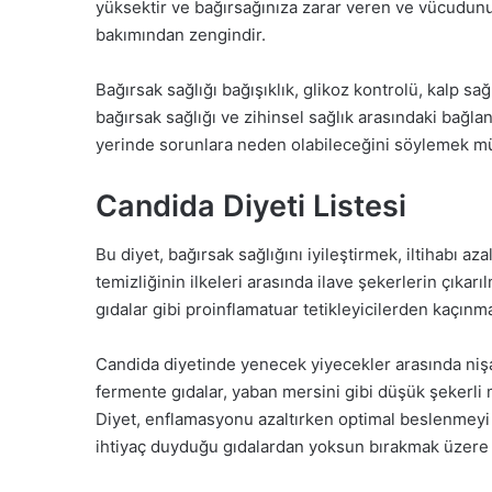
yüksektir ve bağırsağınıza zarar veren ve vücudunu
bakımından zengindir.
Bağırsak sağlığı bağışıklık, glikoz kontrolü, kalp sağl
bağırsak sağlığı ve zihinsel sağlık arasındaki bağlan
yerinde sorunlara neden olabileceğini söylemek 
Candida Diyeti Listesi
Bu diyet, bağırsak sağlığını iyileştirmek, iltihabı az
temizliğinin ilkeleri arasında ilave şekerlerin çıkar
gıdalar gibi proinflamatuar tetikleyicilerden kaçınma 
Candida diyetinde yenecek yiyecekler arasında nişa
fermente gıdalar, yaban mersini gibi düşük şekerli m
Diyet, enflamasyonu azaltırken optimal beslenmeyi
ihtiyaç duyduğu gıdalardan yoksun bırakmak üzere t