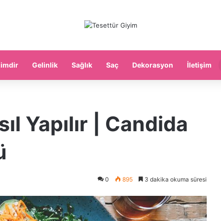
imdir
Gelinlik
Sağlık
Saç
Dekorasyon
İletişim
ıl Yapılır | Candida
ü
0
895
3 dakika okuma süresi