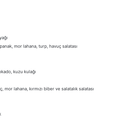
yağı
anak, mor lahana, turp, havuç salatası
vokado, kuzu kulağı
 mor lahana, kırmızı biber ve salatalık salatası
k