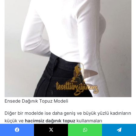
Ensede Dağınık Topuz Modeli
Diğer bir modelde ise daha geniş ve büyük yüzlü kadınların
küçük ve
hacimsiz dağınık topuz
kullanmaları
önerilmektedir. Böylece saçlar ortadaki büyüklüğü
dengeleyecek ve daha ufak ve modern bir görünüm elde
Facebook
X
WhatsApp
Telegram