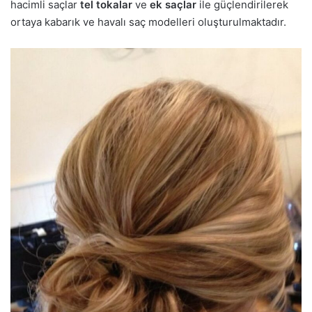
hacimli saçlar
tel tokalar
ve
ek saçlar
ile güçlendirilerek
ortaya kabarık ve havalı saç modelleri oluşturulmaktadır.