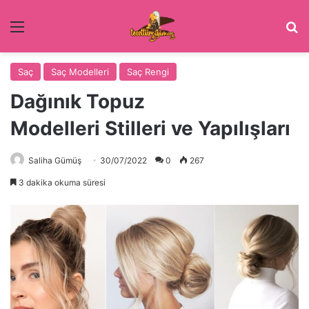
Menü
Ar
Saç
Saç Modelleri
Saç Rengi
Dağınık Topuz
Modelleri Stilleri ve Yapılışları
Saliha Gümüş
30/07/2022
0
267
3 dakika okuma süresi