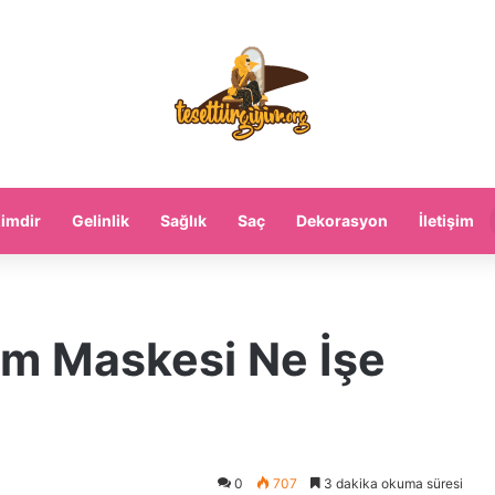
imdir
Gelinlik
Sağlık
Saç
Dekorasyon
İletişim
ım Maskesi Ne İşe
0
707
3 dakika okuma süresi