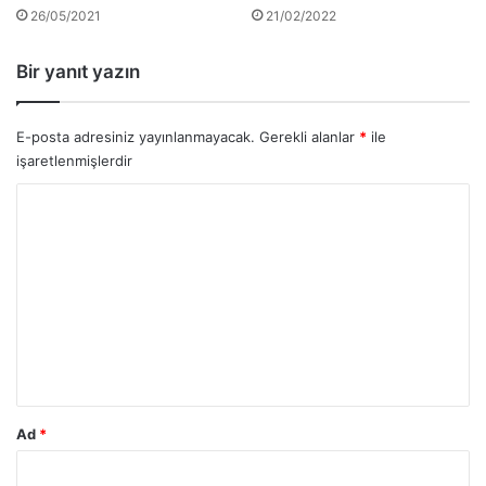
26/05/2021
21/02/2022
Bir yanıt yazın
E-posta adresiniz yayınlanmayacak.
Gerekli alanlar
*
ile
işaretlenmişlerdir
Y
o
r
u
m
*
Ad
*