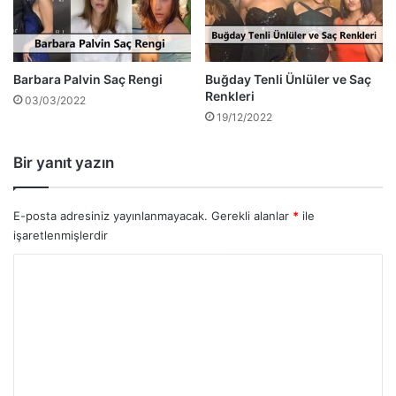
Barbara Palvin Saç Rengi
Buğday Tenli Ünlüler ve Saç
Renkleri
03/03/2022
19/12/2022
Bir yanıt yazın
E-posta adresiniz yayınlanmayacak.
Gerekli alanlar
*
ile
işaretlenmişlerdir
Y
o
r
u
m