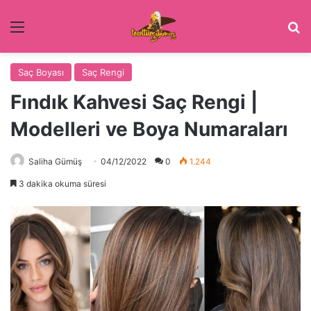
Menü
Ar
Saç Boyası
Saç Rengi
Fındık Kahvesi Saç Rengi |
Modelleri ve Boya Numaraları
Saliha Gümüş
04/12/2022
0
1.244
3 dakika okuma süresi