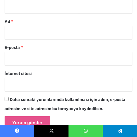
*
Ad
*
E-posta
*
İnternet sitesi
Daha sonraki yorumlarımda kullanılması için adım, e-posta
adresim ve site adresim bu tarayıcıya kaydedilsin.
Facebook
X
WhatsApp
Telegram