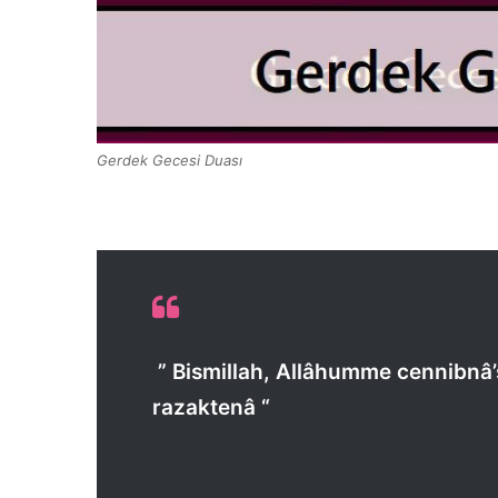
Gerdek Gecesi Duası
” Bismillah, Allâhumme cennibnâ
razaktenâ “