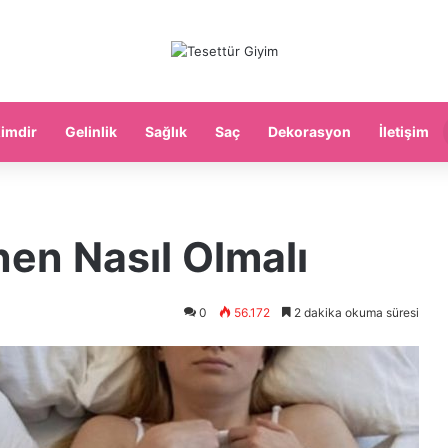
imdir
Gelinlik
Sağlık
Saç
Dekorasyon
İletişim
en Nasıl Olmalı
0
56.172
2 dakika okuma süresi