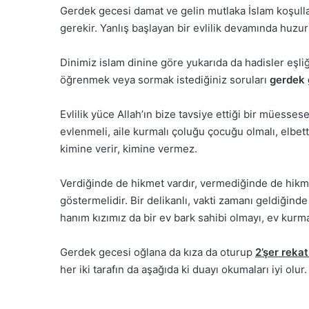
Gerdek gecesi damat ve gelin mutlaka İslam koşullar
gerekir. Yanlış başlayan bir evlilik devamında huzur
Dinimiz islam dinine göre yukarıda da hadisler eşliği
öğrenmek veya sormak istediğiniz soruları
gerdek 
Evlilik yüce Allah’ın bize tavsiye ettiği bir müesse
evlenmeli, aile kurmalı çoluğu çocuğu olmalı, elbette
kimine verir, kimine vermez.
Verdiğinde de hikmet vardır, vermediğinde de hikme
göstermelidir. Bir delikanlı, vakti zamanı geldiğin
hanım kızımız da bir ev bark sahibi olmayı, ev kurm
Gerdek gecesi oğlana da kıza da oturup
2’şer reka
her iki tarafın da aşağıda ki duayı okumaları iyi olur.