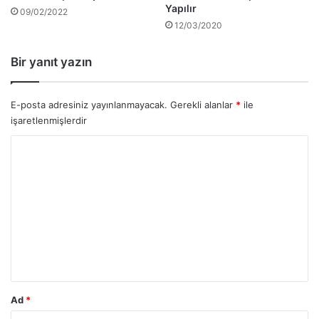
Yapılır
09/02/2022
12/03/2020
Bir yanıt yazın
E-posta adresiniz yayınlanmayacak.
Gerekli alanlar
*
ile
işaretlenmişlerdir
Y
o
r
u
m
*
Ad
*