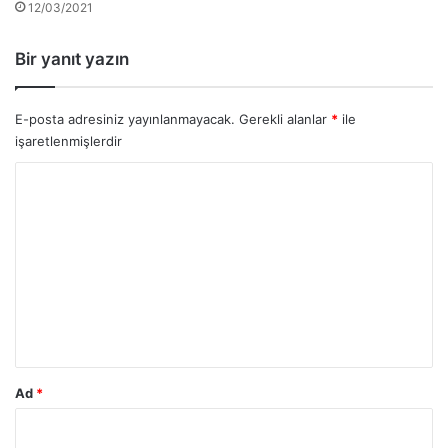
12/03/2021
Bir yanıt yazın
E-posta adresiniz yayınlanmayacak.
Gerekli alanlar
*
ile
işaretlenmişlerdir
Y
o
r
u
m
*
Ad
*