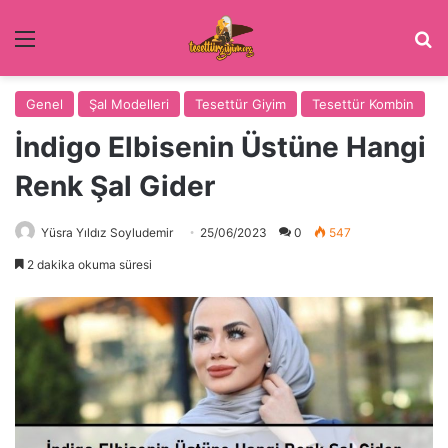
Menü
Ar
Genel
Şal Modelleri
Tesettür Giyim
Tesettür Kombin
İndigo Elbisenin Üstüne Hangi
Renk Şal Gider
Yüsra Yıldız Soyludemir
25/06/2023
0
547
2 dakika okuma süresi