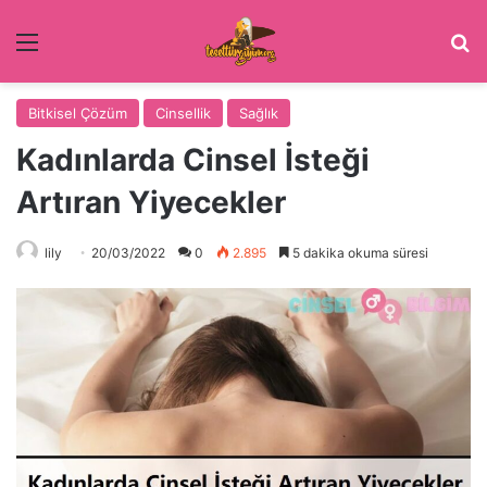
Menü
Ar
Bitkisel Çözüm
Cinsellik
Sağlık
Kadınlarda Cinsel İsteği
Artıran Yiyecekler
lily
20/03/2022
0
2.895
5 dakika okuma süresi