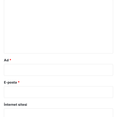
Y
o
r
u
m
*
Ad
*
E-posta
*
İnternet sitesi