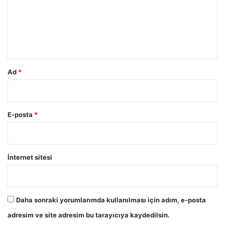
u
m
*
Ad
*
E-posta
*
İnternet sitesi
Daha sonraki yorumlarımda kullanılması için adım, e-posta
adresim ve site adresim bu tarayıcıya kaydedilsin.