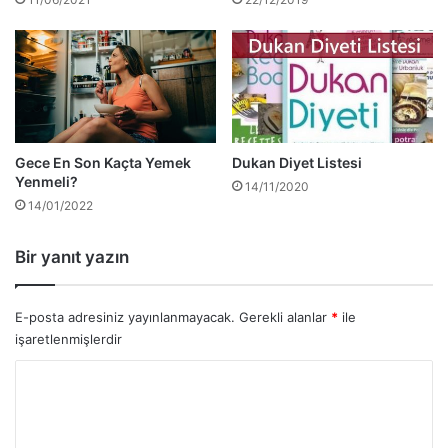
Gece En Son Kaçta Yemek
Dukan Diyet Listesi
Yenmeli?
14/11/2020
14/01/2022
Bir yanıt yazın
E-posta adresiniz yayınlanmayacak.
Gerekli alanlar
*
ile
işaretlenmişlerdir
Y
o
r