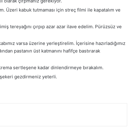
li olarak çırpmanız gerekiyor.
m. Üzeri kabuk tutmaması için streç filmi ile kapatalım ve
miş tereyağını çırpıp azar azar ilave edelim. Pürüzsüz ve
kabımız varsa üzerine yerleştirelim. İçerisine hazırladığımız
ndan pastanın üst katmanını hafifçe bastırarak
 krema sertleşene kadar dinlendirmeye bırakalım.
şekeri gezdirmeniz yeterli.
e paylaş