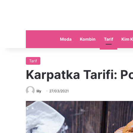
Moda
Kombin
Tarif
Kim K
Tarif
Karpatka Tarifi: P
lily
27/03/2021