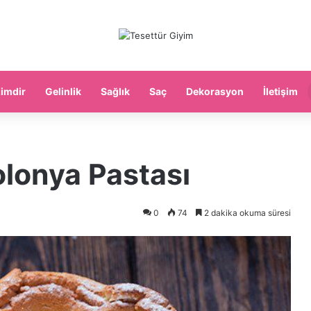
imdir
Gelinlik
Sağlık
Saç
Dekorasyon
İletişim
olonya Pastası
0
74
2 dakika okuma süresi