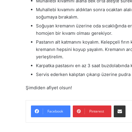
Muhallebi kıvamını alana dek orta ateşte sürek
Muhallebi kıvamını aldıktan sonra ocaktan alalı
soğumaya bırakalım.
Soğuyan kremanın üzerine oda sıcaklığında eri
homojen bir kıvamı olması gerekiyor.
Pastanın alt katmanını koyalım. Kelepçeli fırın 
kremanın hepsini koyup yayalım. Kremanın ardı
yerleştirelim.
Karpatka pastasını en az 3 saat buzdolabında
Servis ederken kalıptan çıkarıp üzerine pudra 
Şimdiden afiyet olsun!
E-Posta il
Facebook
Pinterest