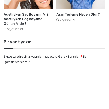
Adetliyken Saç Boyanır Mı?
Aşırı Terleme Neden Olur?
Adetliyken Saç Boyama
27/06/2021
Günah Mıdır?
05/01/2023
Bir yanıt yazın
E-posta adresiniz yayınlanmayacak.
Gerekli alanlar
*
ile
işaretlenmişlerdir
Y
o
r
u
m
*