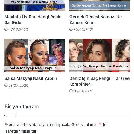
Mavinin Üstüne Hangi Renk
Gerdek Gecesi Namazı Ne
Şal Gider
Zaman Kılınır
07/12/2023
30/03/2021
Salsa Makyajı Nasıl Yapılır
Deniz Işın Saç Rengi | Tarzı ve
Kombinleri
28/07/2020
18/03/2021
Bir yanıt yazın
E-posta adresiniz yayınlanmayacak.
Gerekli alanlar
*
ile
işaretlenmişlerdir