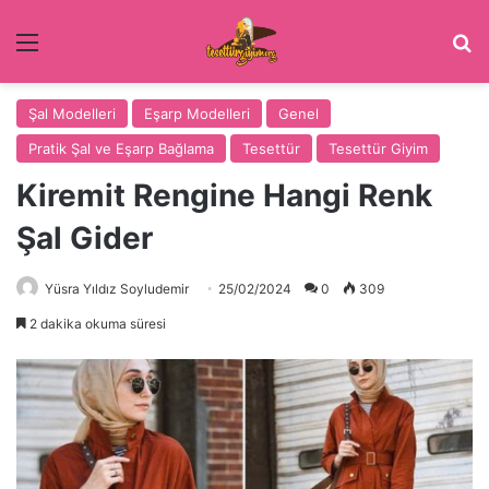
Menü
Ar
Şal Modelleri
Eşarp Modelleri
Genel
Pratik Şal ve Eşarp Bağlama
Tesettür
Tesettür Giyim
Kiremit Rengine Hangi Renk
Şal Gider
Yüsra Yıldız Soyludemir
25/02/2024
0
309
2 dakika okuma süresi