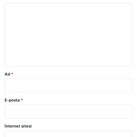
Y
o
r
u
m
*
Ad
*
E-posta
*
İnternet sitesi