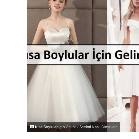
Kısa Boylular İçin Gelinlik Seçimi Nasıl Olmalıdır