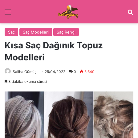
Menü
Ar
Saç
Saç Modelleri
Saç Rengi
Kısa Saç Dağınık Topuz
Modelleri
Saliha Gümüş
25/04/2022
0
5.640
3 dakika okuma süresi