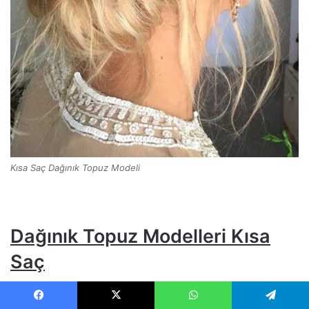
Kısa Saç Dağınık Topuz Modeli
Dağınık Topuz Modelleri Kısa
Saç
Facebook
X
WhatsApp
Telegram