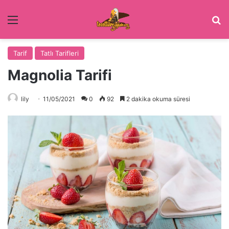
Menü
Ar
Tarif
Tatlı Tarifleri
Magnolia Tarifi
lily
11/05/2021
0
92
2 dakika okuma süresi