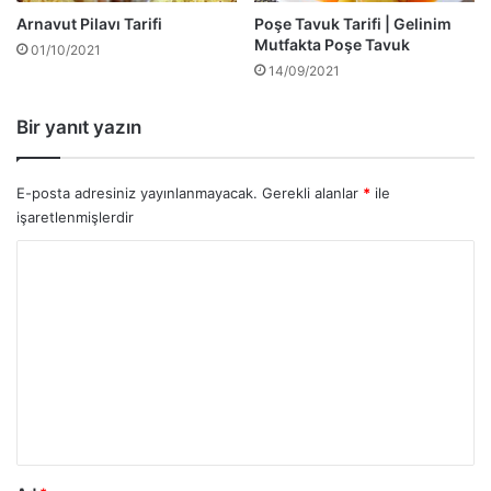
Arnavut Pilavı Tarifi
Poşe Tavuk Tarifi | Gelinim
Mutfakta Poşe Tavuk
01/10/2021
14/09/2021
Bir yanıt yazın
E-posta adresiniz yayınlanmayacak.
Gerekli alanlar
*
ile
işaretlenmişlerdir
Y
o
r
u
m
*