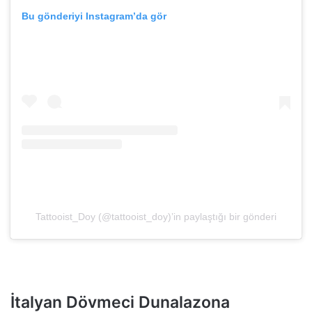
Bu gönderiyi Instagram’da gör
Tattooist_Doy (@tattooist_doy)’in paylaştığı bir gönderi
İtalyan Dövmeci Dunalazona