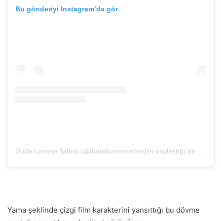
Bu gönderiyi Instagram’da gör
Duda Lozano Tattoo (@dudalozanotattoo)’in paylaştığı bir gönderi
Yama şeklinde çizgi film karakterini yansıttığı bu dövme