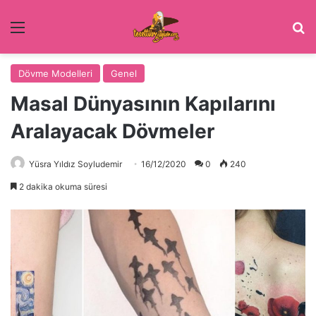
Menü
Ar
Dövme Modelleri
Genel
Masal Dünyasının Kapılarını
Aralayacak Dövmeler
Yüsra Yıldız Soyludemir
16/12/2020
0
240
2 dakika okuma süresi