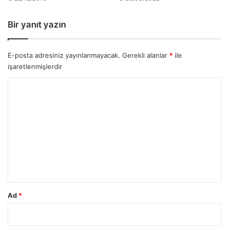
Bir yanıt yazın
E-posta adresiniz yayınlanmayacak.
Gerekli alanlar
*
ile
işaretlenmişlerdir
Y
o
r
u
m
*
Ad
*