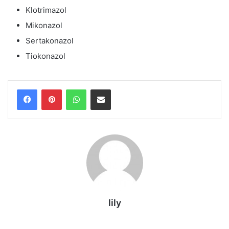
Klotrimazol
Mikonazol
Sertakonazol
Tiokonazol
WhatsApp
E-Posta ile paylaş
lily