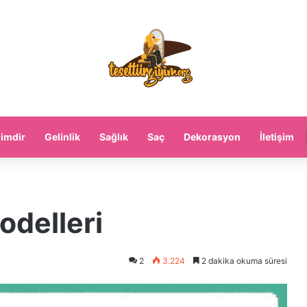
imdir
Gelinlik
Sağlık
Saç
Dekorasyon
İletişim
delleri
2
3.224
2 dakika okuma süresi