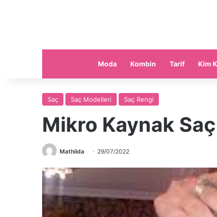
Moda
Kombin
Tarif
Kim K
Saç
Saç Modelleri
Saç Rengi
Mikro Kaynak Saç 
Mathilda
29/07/2022