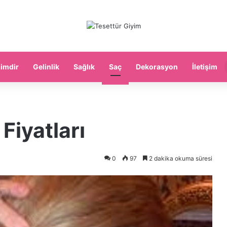
imdir
Gelinlik
Sağlık
Saç
Dekorasyon
İletişim
Fiyatları
0
97
2 dakika okuma süresi