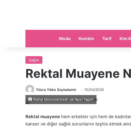
Moda
Kombin
Tarif
Kim K
Sağlık
Rektal Muayene Ne
Yüsra Yıldız Soyludemir
10/04/2020
Rektal Muayene Nedir ve Nasıl Yapılır
Rektal muayene
hem erkekler için hem de kadınlar i
kanser ve diğer sağlık sorunlarını teşhis etmek amac