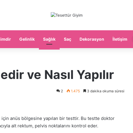
imdir
Gelinlik
Sağlık
Saç
Dekorasyon
İletişim
dir ve Nasıl Yapılır
2
1.475
3 dakika okuma süresi
çin anüs bölgesine yapılan bir testtir. Bu testte doktor
ıyla alt rektum, pelvis noktalarını kontrol eder.