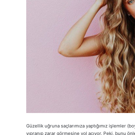
Güzellik uğruna saçlarımıza yaptığımız işlemler (boy
yıpranıp zarar görmesine yol açıyor. Peki, bunu önl