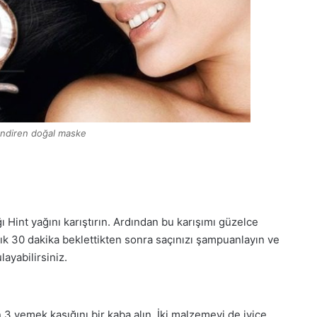
ndiren doğal maske
ığı Hint yağını karıştırın. Ardından bu karışımı güzelce
aşık 30 dakika beklettikten sonra saçınızı şampuanlayın ve
ayabilirsiniz.
3 yemek kaşığını bir kaba alın. İki malzemeyi de iyice