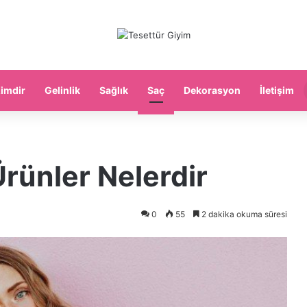
imdir
Gelinlik
Sağlık
Saç
Dekorasyon
İletişim
rünler Nelerdir
0
55
2 dakika okuma süresi