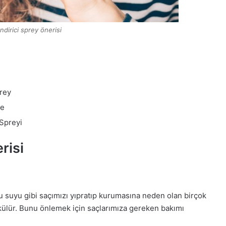
dirici sprey önerisi
rey
se
Spreyi
risi
lorlu suyu gibi saçımızı yıpratıp kurumasına neden olan birçok
ökülür. Bunu önlemek için saçlarımıza gereken bakımı