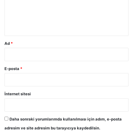
u
m
*
Ad
*
E-posta
*
İnternet sitesi
Daha sonraki yorumlarımda kullanılması için adım, e-posta
adresim ve site adresim bu tarayıcıya kaydedilsin.