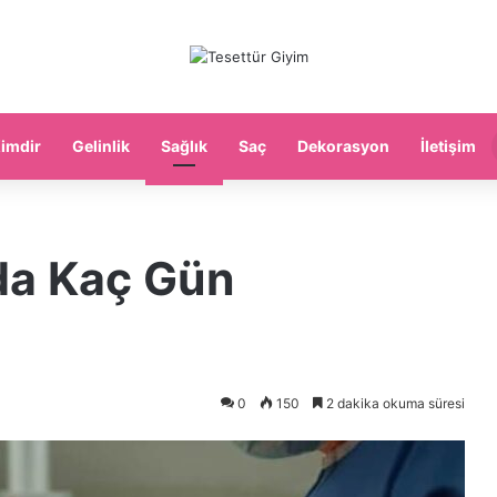
imdir
Gelinlik
Sağlık
Saç
Dekorasyon
İletişim
a Kaç Gün
0
150
2 dakika okuma süresi