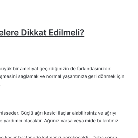
ere Dikkat Edilmeli?
yük bir ameliyat geçirdiğinizin de farkındasınızdır.
yileşmesini sağlamak ve normal yaşantınıza geri dönmek için
.
sseder. Güçlü ağrı kesici ilaçlar alabilirsiniz ve ağrıyı
 yardımcı olacaktır. Ağrınız varsa veya mide bulantınız
ene kadar hastanede kalmanız gerekecektir. Daha sonra,