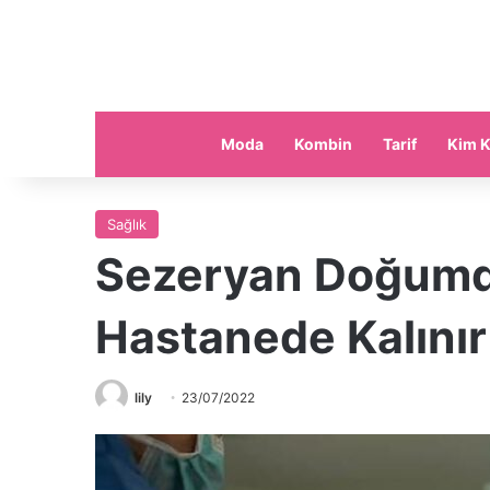
Moda
Kombin
Tarif
Kim K
Sağlık
Sezeryan Doğumd
Hastanede Kalınır
lily
23/07/2022