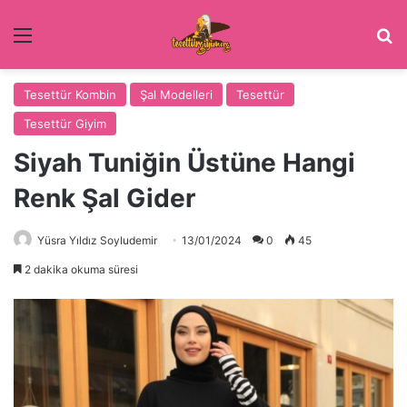
Menü
Ar
Tesettür Kombin
Şal Modelleri
Tesettür
Tesettür Giyim
Siyah Tuniğin Üstüne Hangi
Renk Şal Gider
Yüsra Yıldız Soyludemir
13/01/2024
0
45
2 dakika okuma süresi