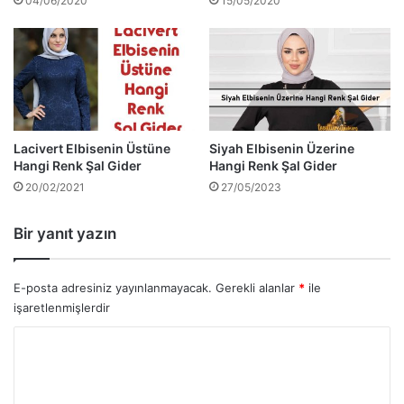
04/06/2020
15/05/2020
Lacivert Elbisenin Üstüne
Siyah Elbisenin Üzerine
Hangi Renk Şal Gider
Hangi Renk Şal Gider
20/02/2021
27/05/2023
Bir yanıt yazın
E-posta adresiniz yayınlanmayacak.
Gerekli alanlar
*
ile
işaretlenmişlerdir
Y
o
r