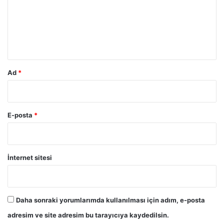
u
m
*
Ad
*
E-posta
*
İnternet sitesi
Daha sonraki yorumlarımda kullanılması için adım, e-posta
adresim ve site adresim bu tarayıcıya kaydedilsin.