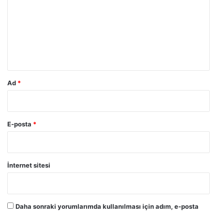
r
u
m
*
Ad
*
E-posta
*
İnternet sitesi
Daha sonraki yorumlarımda kullanılması için adım, e-posta