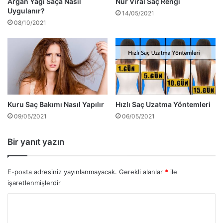
Argan Yağı Saça Nasıl
Nur Viral Saç Rengi
Uygulanır?
14/05/2021
08/10/2021
Kuru Saç Bakımı Nasıl Yapılır
Hızlı Saç Uzatma Yöntemleri
09/05/2021
06/05/2021
Bir yanıt yazın
E-posta adresiniz yayınlanmayacak.
Gerekli alanlar
*
ile
işaretlenmişlerdir
Y
o