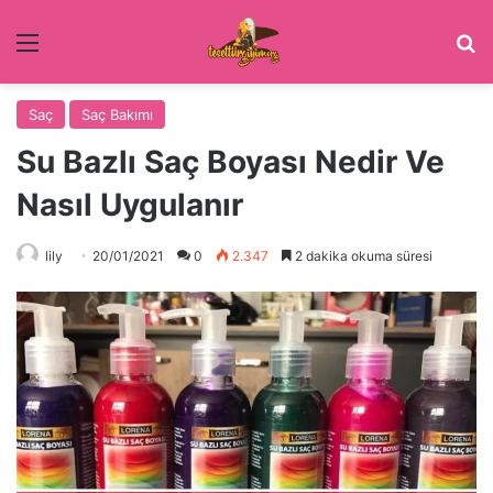
Menü
Ar
Saç
Saç Bakımı
Su Bazlı Saç Boyası Nedir Ve
Nasıl Uygulanır
lily
20/01/2021
0
2.347
2 dakika okuma süresi