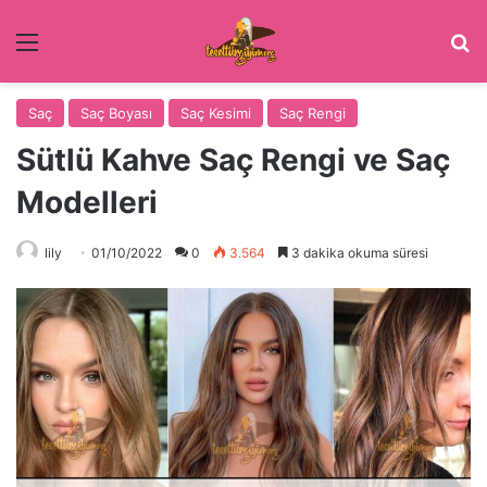
Menü
Ar
Saç
Saç Boyası
Saç Kesimi
Saç Rengi
Sütlü Kahve Saç Rengi ve Saç
Modelleri
lily
01/10/2022
0
3.564
3 dakika okuma süresi