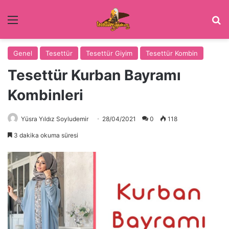
Menü
Ar
Genel
Tesettür
Tesettür Giyim
Tesettür Kombin
Tesettür Kurban Bayramı
Kombinleri
Yüsra Yıldız Soyludemir
28/04/2021
0
118
3 dakika okuma süresi