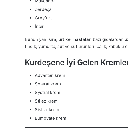
Maydanoz
Zerdeçal
Greyfurt
İncir
Bunun yanı sıra,
ürtiker hastaları
bazı gıdalardan
u
fındık, yumurta, süt ve süt ürünleri, balık, kabuklu 
Kurdeşene İyi Gelen Kremle
Advantan krem
Solerat krem
Systral krem
Stilez krem
Sistral krem
Eumovate krem