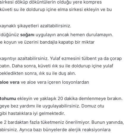
a sirkesi döküp döküntülerin olduğu yere kompres
 küveti su ile doldurup içine elma sirkesi ekleyin ve bu
ynaklı şikayetleri azaltabilirsiniz.
öldüğünüz
soğanı
uygulayın ancak hemen durulamayın.
e koyun ve üzerini bandajla kapatıp bir miktar
kaşıntıyı azaltabilirsiniz. Yulaf ezmesini tülbent ya da çorap
patın. Daha sonra, küveti ılık su ile doldurup içine yulaf
kledikten sonra, ılık su ile duş alın.
aloe vera
ve aloe vera içeren losyonlardan
 tohumu
ekleyin ve yaklaşık 20 dakika demlenmeye bırakın.
geye bez yardımı ile uygulayabilirsiniz. Domuz otu
bi hastalıklara iyi gelmektedir.
de 2 bardaktan fazla tüketmeniz önerilmiyor. Bunun yanında,
irsiniz. Ayrıca bazı bünyelerde alerjik reaksiyonlara