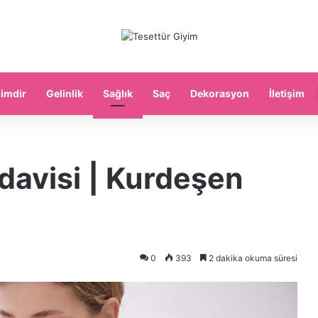
imdir
Gelinlik
Sağlık
Saç
Dekorasyon
İletişim
edavisi | Kurdeşen
0
393
2 dakika okuma süresi