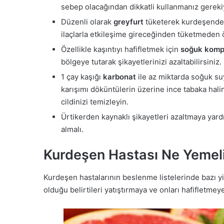
sebep olacağından dikkatli kullanmanız gereki
Düzenli olarak
greyfurt
tüketerek kurdeşenden 
ilaçlarla etkileşime gireceğinden tüketmeden 
Özellikle kaşıntıyı hafifletmek için
soğuk komp
bölgeye tutarak şikayetlerinizi azaltabilirsiniz.
1 çay kaşığı
karbonat
ile az miktarda soğuk su
karışımı döküntülerin üzerine ince tabaka halin
cildinizi temizleyin.
Ürtikerden kaynaklı şikayetleri azaltmaya yar
almalı.
Kurdeşen Hastası Ne Yemel
Kurdeşen hastalarının beslenme listelerinde bazı y
olduğu belirtileri yatıştırmaya ve onları hafifletmey