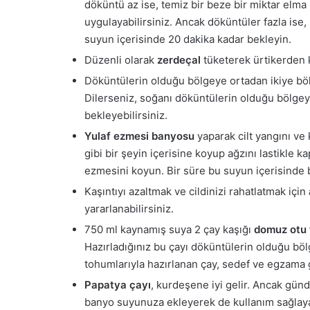
döküntü az ise, temiz bir beze bir miktar elm
uygulayabilirsiniz. Ancak döküntüler fazla ise,
suyun içerisinde 20 dakika kadar bekleyin.
Düzenli olarak
zerdeçal
tüketerek ürtikerden ka
Döküntülerin olduğu bölgeye ortadan ikiye b
Dilerseniz, soğanı döküntülerin olduğu bölgey
bekleyebilirsiniz.
Yulaf ezmesi banyosu
yaparak cilt yangını ve 
gibi bir şeyin içerisine koyup ağzını lastikle ka
ezmesini koyun. Bir süre bu suyun içerisinde be
Kaşıntıyı azaltmak ve cildinizi rahatlatmak için
yararlanabilirsiniz.
750 ml kaynamış suya 2 çay kaşığı
domuz otu
Hazırladığınız bu çayı döküntülerin olduğu böl
tohumlarıyla hazırlanan çay, sedef ve egzama gi
Papatya çayı
, kurdeşene iyi gelir. Ancak gün
banyo suyunuza ekleyerek de kullanım sağlayab