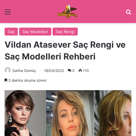
Menü
Ar
Saç
Saç Modelleri
Saç Rengi
Vildan Atasever Saç Rengi ve
Saç Modelleri Rehberi
Saliha Gümüş
18/04/2022
0
110
3 dakika okuma süresi