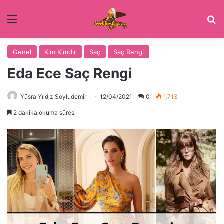
Menü
Ar
Genel
Kim Kimdir
Saç
Saç Rengi
Eda Ece Saç Rengi
Yüsra Yıldız Soyludemir
12/04/2021
0
1.713
2 dakika okuma süresi