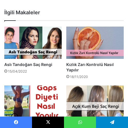
İlgili Makaleler
Aslı Tandoğan Saç Rengi
Kızlık Zarı Kontrolü Nasıl
Yapılır
15/04/2022
18/11/2020
Gaps Diyeti Nasıl Yapılır
Açık Kum Beji Saç Rengi
Facebook
X
WhatsApp
Telegram