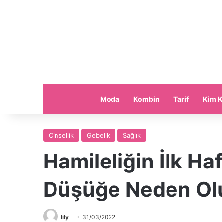
Moda
Kombin
Tarif
Kim K
Cinsellik
Gebelik
Sağlık
Hamileliğin İlk Haf
Düşüğe Neden Ol
lily
31/03/2022