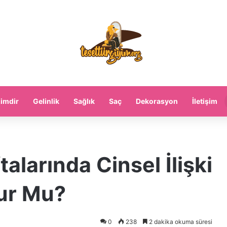
imdir
Gelinlik
Sağlık
Saç
Dekorasyon
İletişim
talarında Cinsel İlişki
ur Mu?
0
238
2 dakika okuma süresi