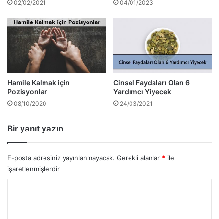
02/02/2021
04/01/2023
Hamile Kalmak için
Cinsel Faydaları Olan 6
Pozisyonlar
Yardımcı Yiyecek
08/10/2020
24/03/2021
Bir yanıt yazın
E-posta adresiniz yayınlanmayacak.
Gerekli alanlar
*
ile
işaretlenmişlerdir
Y
o
r