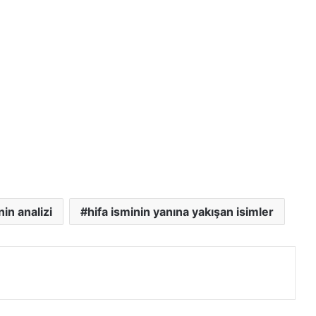
nin analizi
hifa isminin yanına yakışan isimler
e paylaş