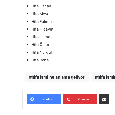
Hifa Canan
Hifa Meva
Hifa Fatıma
Hifa Hidayet
Hifa Hüma
Hifa Ömer
Hifa Nurgül
Hifa Rana
hifa ismi ne anlama geliyor
hifa ismi
E-Posta il
Facebook
Pinterest