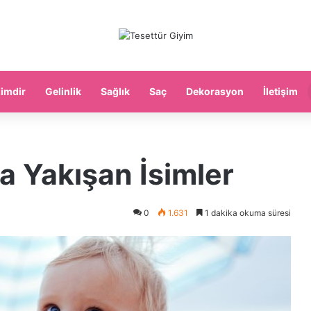
imdir
Gelinlik
Sağlık
Saç
Dekorasyon
İletişim
a Yakışan İsimler
0
1.631
1 dakika okuma süresi