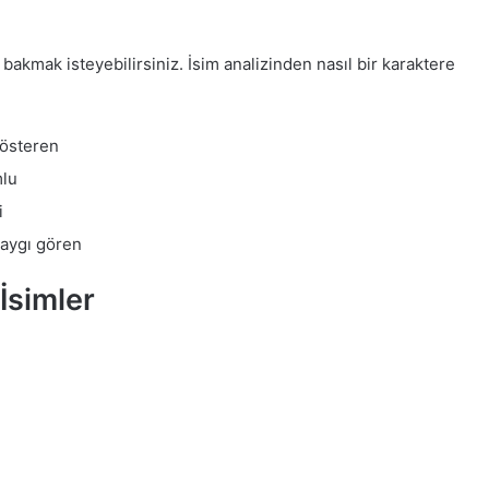
kmak isteyebilirsiniz. İsim analizinden nasıl bir karaktere
gösteren
mlu
i
saygı gören
İsimler