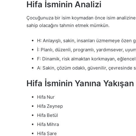
Hifa İsminin Analizi
Çocuğunuza bir isim koymadan önce isim analizine ba
sahip olacağını tahmin etmek mümkün.
H: Anlayışlı, sakin, insanları üzmemeye özen 
İ: Planlı, düzenli, programlı, yardımsever, uyu
F: Dinamik, risk almaktan korkmayan, eğlencel
A: Sakin, çözüm odaklı, güvenilir, çevresinde 
Hifa İsminin Yanına Yakışan 
Hifa Nur
Hifa Zeynep
Hifa Betül
Hifa Mihra
Hifa Sare