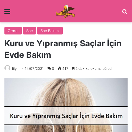
Menü
Ar
Genel
Saç
Saç Bakımı
Kuru ve Yıpranmış Saçlar İçin
Evde Bakım
lily
14/07/2021
0
417
2 dakika okuma süresi