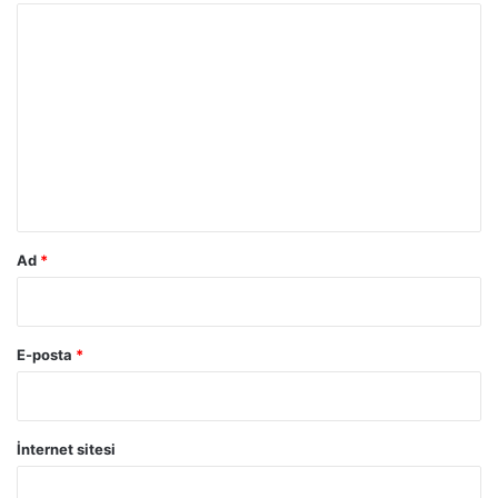
Y
o
r
u
m
*
Ad
*
E-posta
*
İnternet sitesi