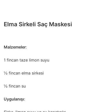
Elma Sirkeli Saç Maskesi
Malzemeler
:
1 fincan taze limon suyu
½ fincan elma sirkesi
½ fincan su
Uygulanışı
:
Sirke, limon suyu ve su karıştırılır.