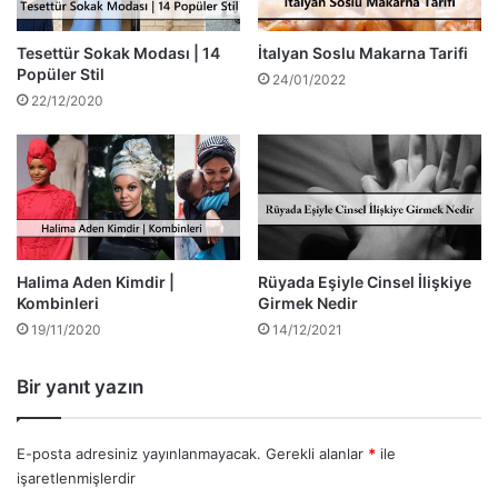
Tesettür Sokak Modası | 14
İtalyan Soslu Makarna Tarifi
Popüler Stil
24/01/2022
22/12/2020
Halima Aden Kimdir |
Rüyada Eşiyle Cinsel İlişkiye
Kombinleri
Girmek Nedir
19/11/2020
14/12/2021
Bir yanıt yazın
E-posta adresiniz yayınlanmayacak.
Gerekli alanlar
*
ile
işaretlenmişlerdir