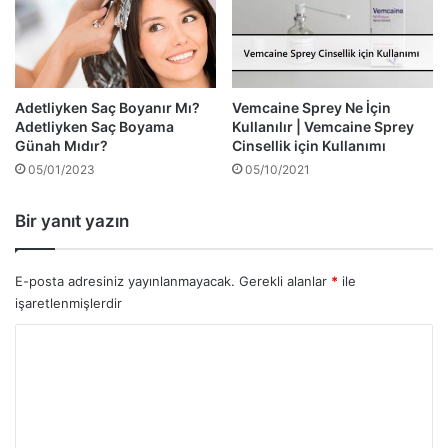
Adetliyken Saç Boyanır Mı?
Vemcaine Sprey Ne İçin
Adetliyken Saç Boyama
Kullanılır | Vemcaine Sprey
Günah Mıdır?
Cinsellik için Kullanımı
05/01/2023
05/10/2021
Bir yanıt yazın
E-posta adresiniz yayınlanmayacak.
Gerekli alanlar
*
ile
işaretlenmişlerdir
Y
o
r
u