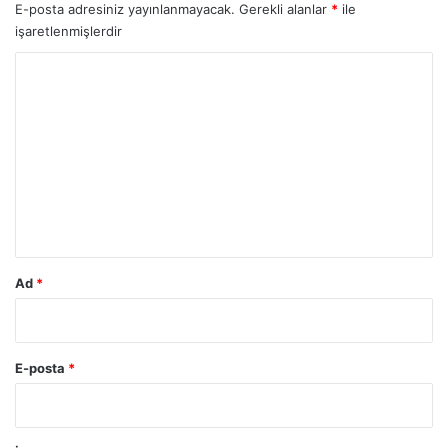
E-posta adresiniz yayınlanmayacak.
Gerekli alanlar
*
ile
işaretlenmişlerdir
Y
o
r
u
m
*
Ad
*
E-posta
*