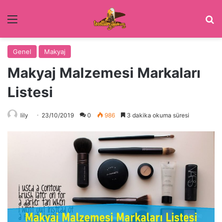
Menü
Ar
Genel
Makyaj
Makyaj Malzemesi Markaları
Listesi
lily
23/10/2019
0
986
3 dakika okuma süresi