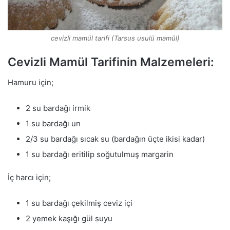
cevizli mamül tarifi (Tarsus usulü mamül)
Cevizli Mamül Tarifinin Malzemeleri:
Hamuru için;
2 su bardağı irmik
1 su bardağı un
2/3 su bardağı sıcak su (bardağın üçte ikisi kadar)
1 su bardağı eritilip soğutulmuş margarin
İç harcı için;
1 su bardağı çekilmiş ceviz içi
2 yemek kaşığı gül suyu