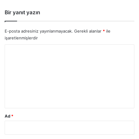
Bir yanıt yazın
E-posta adresiniz yayınlanmayacak.
Gerekli alanlar
*
ile
işaretlenmişlerdir
Y
o
r
u
m
*
Ad
*