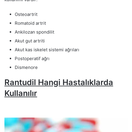
Osteoartrit
Romatoid artrit
Ankilozan spondilit
Akut gut artriti
Akut kas iskelet sistemi ağrıları
Postoperatif ağrı
Dismenore
Rantudil Hangi Hastalıklarda
Kullanılır