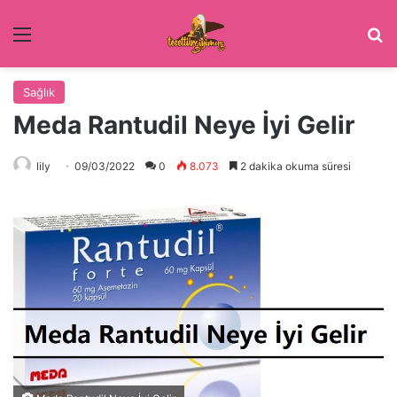
Menü
Ar
Sağlık
Meda Rantudil Neye İyi Gelir
lily
09/03/2022
0
8.073
2 dakika okuma süresi