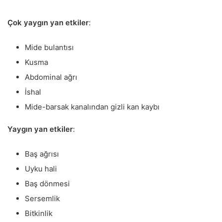
Çok yaygın yan etkiler
:
Mide bulantısı
Kusma
Abdominal ağrı
İshal
Mide-barsak kanalından gizli kan kaybı
Yaygın yan etkiler
:
Baş ağrısı
Uyku hali
Baş dönmesi
Sersemlik
Bitkinlik