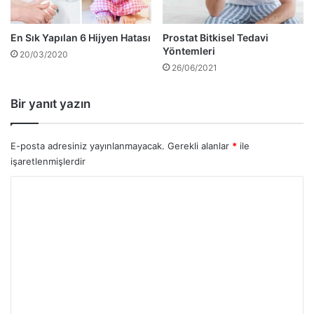
En Sık Yapılan 6 Hijyen Hatası
Prostat Bitkisel Tedavi
Yöntemleri
20/03/2020
26/06/2021
Bir yanıt yazın
E-posta adresiniz yayınlanmayacak.
Gerekli alanlar
*
ile
işaretlenmişlerdir
Y
o
r
u
m
*