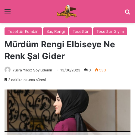
Menü
Ar
Tesettür Kombin
Saç Rengi
Tesettür
Tesettür Giyim
Mürdüm Rengi Elbiseye Ne
Renk Şal Gider
Yüsra Yıldız Soyludemir
13/06/2023
0
533
2 dakika okuma süresi