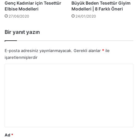
Genç Kadınlar için Tesettür
Büyük Beden Tesettür Giyim
Elbise Modelleri
Modelleri | 8 Farklı Öneri
27/06/2020
24/01/2020
Bir yanıt yazın
E-posta adresiniz yayınlanmayacak.
Gerekli alanlar
*
ile
işaretlenmişlerdir
Y
o
r
u
m
*
Ad
*