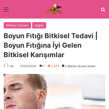
Menü
Ar
Bitkisel Çözüm
Sağlık
Boyun Fıtığı Bitkisel Tedavi |
Boyun Fıtığına İyi Gelen
Bitkisel Karışımlar
lily
01/03/2021
1
3.509
2 dakika okuma süresi