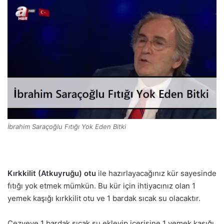
İbrahim Saraçoğlu Fıtığı Yok Eden Bitki
Kırkkilit (Atkuyruğu) otu
ile hazırlayacağınız kür sayesinde
fıtığı yok etmek mümkün. Bu kür için ihtiyacınız olan 1
yemek kaşığı kırkkilit otu ve 1 bardak sıcak su olacaktır.
Cezveye 1 bardak sıcak su ekleyip içerisine 1 yemek kaşığı