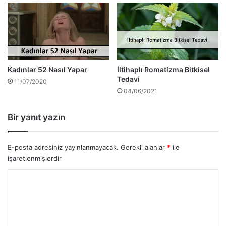
Kadınlar 52 Nasıl Yapar
İltihaplı Romatizma Bitkisel
Tedavi
11/07/2020
04/06/2021
Bir yanıt yazın
E-posta adresiniz yayınlanmayacak.
Gerekli alanlar
*
ile
işaretlenmişlerdir
Y
o
r
u